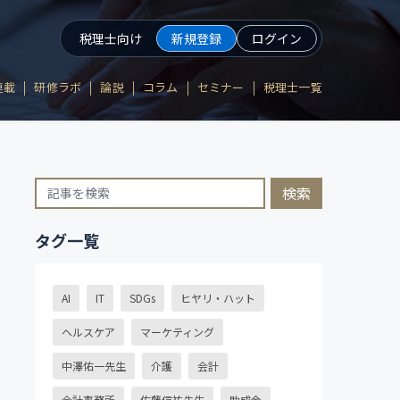
税理士向け
新規登録
ログイン
連載
研修ラボ
論説
コラム
セミナー
税理士一覧
検索
タグ一覧
AI
IT
SDGs
ヒヤリ・ハット
ヘルスケア
マーケティング
中澤佑一先生
介護
会計
会計事務所
佐藤信祐先生
助成金