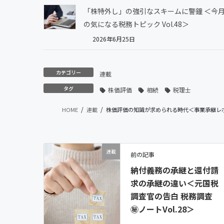
「株特外し」の強引なスキームに警鐘 ＜今
の気になる税務トピック Vol.48＞
2026年6月25日
カテゴリー
連載
タグ
株価評価
相続
税理士
HOME
連載
株価評価の知識が求められる時代＜事業承継レポー
連載
前の記事
納付義務の承継と還付請
求の承継の違い＜元国税
調査官の告白 税務調査
㊙ノートVol.28＞