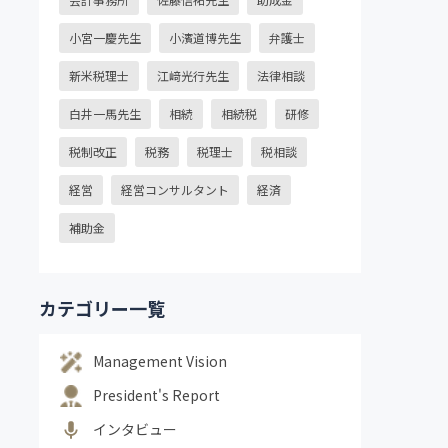
小宮一慶先生
小濱道博先生
弁護士
新米税理士
江﨑光行先生
法律相談
白井一馬先生
相続
相続税
研修
税制改正
税務
税理士
税相談
経営
経営コンサルタント
経済
補助金
カテゴリー一覧
Management Vision
President's Report
インタビュー