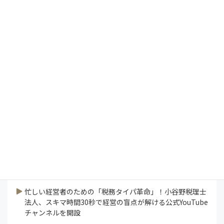
Management Vision
President's Report
インタビュー
コラム
特集
研修ラボ
論説
連載
業界ニュース
すべて見る
忙しい経営者のための「税務タイパ革命」！小谷野税理士
法人、スキマ時間30秒で経営の盲点が解ける公式YouTube
チャンネルを開設