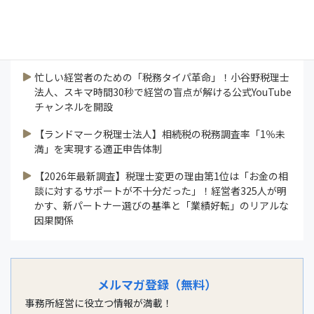
連載
業界ニュース
すべて見る
忙しい経営者のための「税務タイパ革命」！小谷野税理士
法人、スキマ時間30秒で経営の盲点が解ける公式YouTube
チャンネルを開設
【ランドマーク税理士法人】相続税の税務調査率「1％未
満」を実現する適正申告体制
【2026年最新調査】税理士変更の理由第1位は「お金の相
談に対するサポートが不十分だった」！経営者325人が明
かす、新パートナー選びの基準と「業績好転」のリアルな
因果関係
メルマガ登録（無料）
事務所経営に役立つ情報が満載！