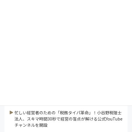
Management Vision
President's Report
インタビュー
コラム
特集
研修ラボ
論説
連載
業界ニュース
すべて見る
忙しい経営者のための「税務タイパ革命」！小谷野税理士
法人、スキマ時間30秒で経営の盲点が解ける公式YouTube
チャンネルを開設