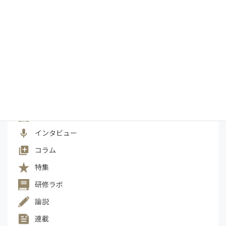
法律相談
白井一馬先生
相続
相続税
研修
税制改正
税務
税理士
税相談
経営
経営コンサルタント
経済
補助金
カテゴリー一覧
Management Vision
President's Report
インタビュー
コラム
特集
研修ラボ
論説
連載