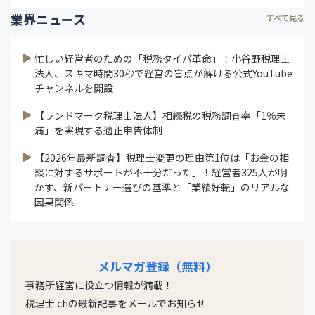
業界ニュース
すべて見る
忙しい経営者のための「税務タイパ革命」！小谷野税理士
法人、スキマ時間30秒で経営の盲点が解ける公式YouTube
チャンネルを開設
【ランドマーク税理士法人】相続税の税務調査率「1％未
満」を実現する適正申告体制
【2026年最新調査】税理士変更の理由第1位は「お金の相
談に対するサポートが不十分だった」！経営者325人が明
かす、新パートナー選びの基準と「業績好転」のリアルな
因果関係
メルマガ登録（無料）
事務所経営に役立つ情報が満載！
税理士.chの最新記事をメールでお知らせ