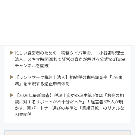
研修ラボ
論説
連載
業界ニュース
すべて見る
忙しい経営者のための「税務タイパ革命」！小谷野税理士
法人、スキマ時間30秒で経営の盲点が解ける公式YouTube
チャンネルを開設
【ランドマーク税理士法人】相続税の税務調査率「1％未
満」を実現する適正申告体制
【2026年最新調査】税理士変更の理由第1位は「お金の相
談に対するサポートが不十分だった」！経営者325人が明
かす、新パートナー選びの基準と「業績好転」のリアルな
因果関係