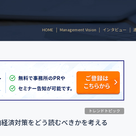
HOME
Management Vision
インタビュー
トレンドトピック
加経済対策をどう読むべきかを考える