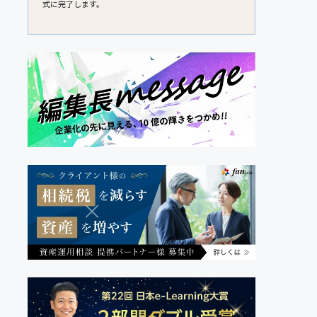
式に完了します。