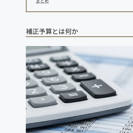
まとめ
補正予算とは何か