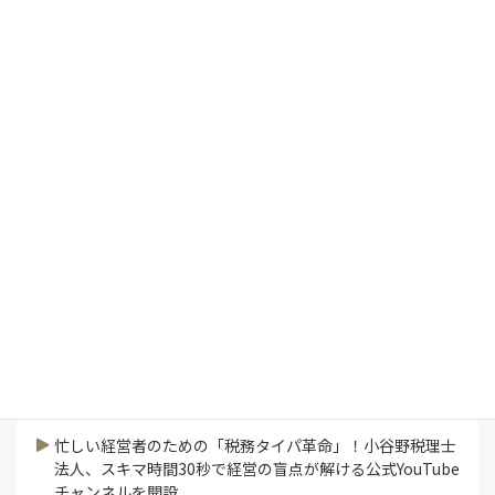
カテゴリー一覧
Management Vision
President's Report
インタビュー
コラム
特集
研修ラボ
論説
連載
業界ニュース
すべて見る
忙しい経営者のための「税務タイパ革命」！小谷野税理士
法人、スキマ時間30秒で経営の盲点が解ける公式YouTube
チャンネルを開設