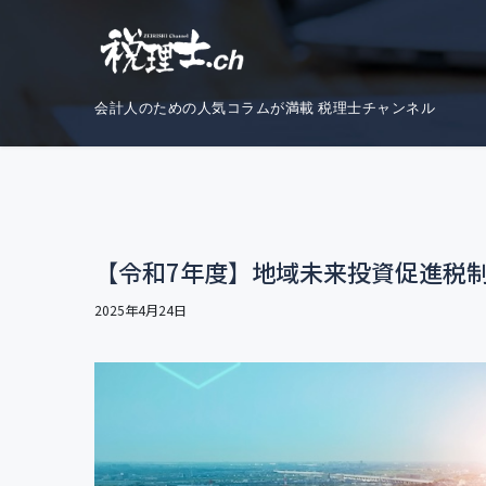
コ
ナ
ン
ビ
テ
ゲ
ン
ー
会計人のための人気コラムが満載 税理士チャンネル
ツ
シ
へ
ョ
ス
ン
キ
に
ッ
移
【令和7年度】地域未来投資促進税
プ
動
2025年4月24日