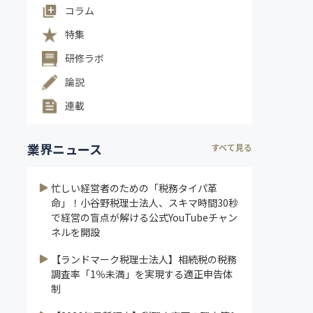
コラム
特集
研修ラボ
論説
連載
業界ニュース
すべて見る
忙しい経営者のための「税務タイパ革
命」！小谷野税理士法人、スキマ時間30秒
で経営の盲点が解ける公式YouTubeチャン
ネルを開設
【ランドマーク税理士法人】相続税の税務
調査率「1％未満」を実現する適正申告体
制