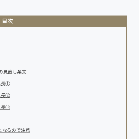
目次
の見直し条文
延長①
延長②
延長③
となるので注意