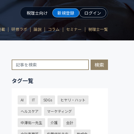
税理士向け
新規登録
ログイン
連載
研修ラボ
論説
コラム
セミナー
税理士一覧
検索
タグ一覧
AI
IT
SDGs
ヒヤリ・ハット
ヘルスケア
マーケティング
中澤佑一先生
介護
会計
会計事務所
佐藤信祐先生
助成金