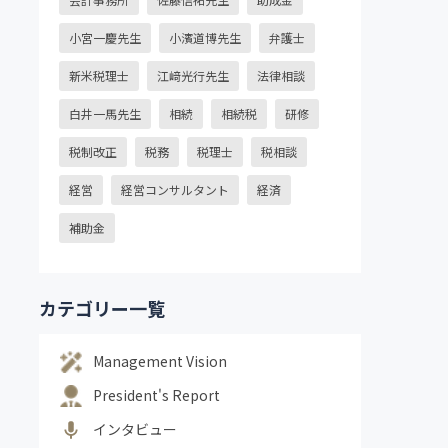
小宮一慶先生
小濱道博先生
弁護士
新米税理士
江﨑光行先生
法律相談
白井一馬先生
相続
相続税
研修
税制改正
税務
税理士
税相談
経営
経営コンサルタント
経済
補助金
カテゴリー一覧
Management Vision
President's Report
インタビュー