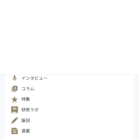
税制改正
税務
税理士
税相談
経営
経営コンサルタント
経済
補助金
カテゴリー一覧
Management Vision
President's Report
インタビュー
コラム
特集
研修ラボ
論説
連載