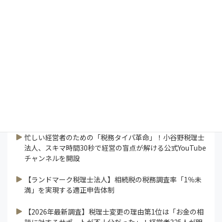
コラム
特集
研修ラボ
論説
連載
業界ニュース
すべて見る
忙しい経営者のための「税務タイパ革命」！小谷野税理士
法人、スキマ時間30秒で経営の盲点が解ける公式YouTube
チャンネルを開設
【ランドマーク税理士法人】相続税の税務調査率「1％未
満」を実現する適正申告体制
【2026年最新調査】税理士変更の理由第1位は「お金の相
談に対するサポートが不十分だった」！経営者325人が明