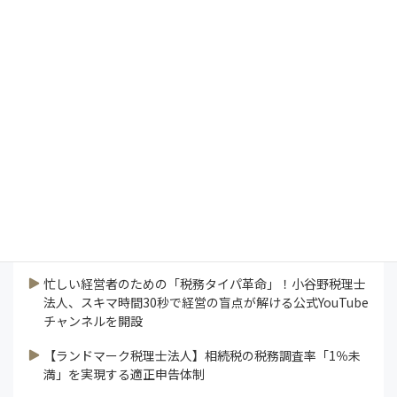
President's Report
インタビュー
コラム
特集
研修ラボ
論説
連載
業界ニュース
すべて見る
忙しい経営者のための「税務タイパ革命」！小谷野税理士
法人、スキマ時間30秒で経営の盲点が解ける公式YouTube
チャンネルを開設
【ランドマーク税理士法人】相続税の税務調査率「1％未
満」を実現する適正申告体制