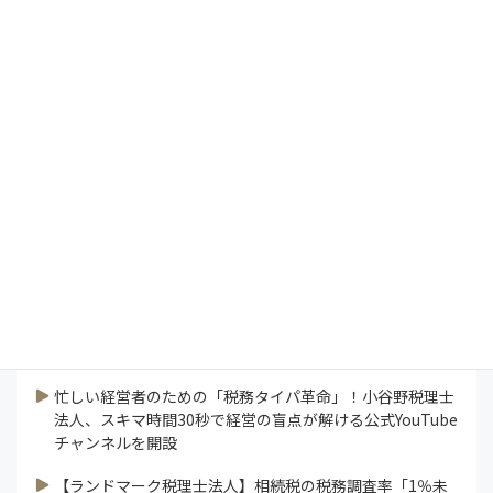
Management Vision
President's Report
インタビュー
コラム
特集
研修ラボ
論説
連載
業界ニュース
すべて見る
忙しい経営者のための「税務タイパ革命」！小谷野税理士
法人、スキマ時間30秒で経営の盲点が解ける公式YouTube
チャンネルを開設
【ランドマーク税理士法人】相続税の税務調査率「1％未