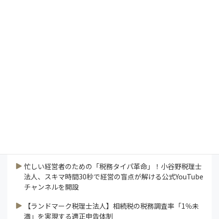
Management Vision
President's Report
インタビュー
コラム
特集
研修ラボ
論説
連載
業界ニュース
すべて見る
忙しい経営者のための「税務タイパ革命」！小谷野税理士
法人、スキマ時間30秒で経営の盲点が解ける公式YouTube
チャンネルを開設
【ランドマーク税理士法人】相続税の税務調査率「1％未
満」を実現する適正申告体制