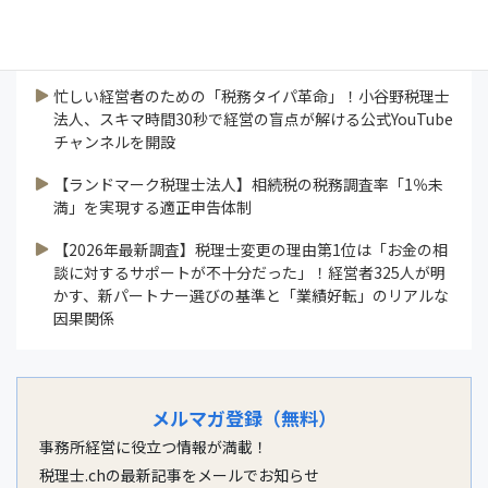
業界ニュース
すべて見る
忙しい経営者のための「税務タイパ革命」！小谷野税理士
法人、スキマ時間30秒で経営の盲点が解ける公式YouTube
チャンネルを開設
【ランドマーク税理士法人】相続税の税務調査率「1％未
満」を実現する適正申告体制
【2026年最新調査】税理士変更の理由第1位は「お金の相
談に対するサポートが不十分だった」！経営者325人が明
かす、新パートナー選びの基準と「業績好転」のリアルな
因果関係
メルマガ登録（無料）
事務所経営に役立つ情報が満載！
税理士.chの最新記事をメールでお知らせ