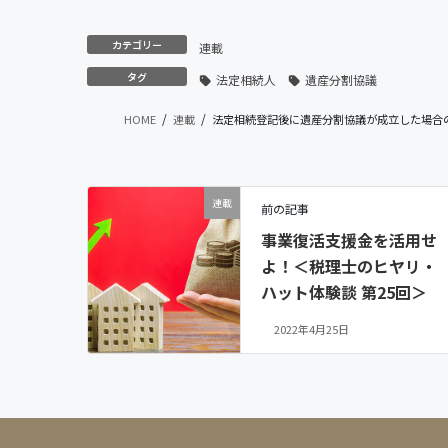
カテゴリー
連載
タグ
法定相続人
遺産分割協議
HOME
連載
法定相続登記後に遺産分割協議が成立した場合の
連載
前の記事
事業復活支援金を活用せ
よ！＜税理士のヒヤリ・
ハット体験談 第25回＞
2022年4月25日