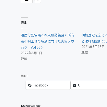
関連
遺産分割協議と本人確認義務＜所有
相続登記を怠る
者不明土地の解消に向けた実務ノウ
る法律相談所 第
2021年7月16日
ハウ Vol.26＞
連載
2022年6月1日
連載
Facebook
X
関連記事