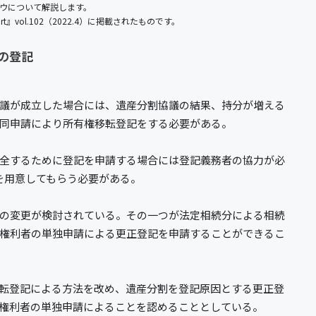
ハウについて解説します。
Report』vol.102（2022.4）に掲載されたものです。
の登記
議が成立した場合には、遺産分割協議の結果、持分が増える
同申請により所有権移転登記をする必要がある。
全するために登記を申請する場合には登記義務者の協力が必
を用意してもらう必要がある。
の変更が検討されている。その一つが法定相続分による相続
権利者の単独申請による更正登記を申請することができるこ
転登記による方法を改め、遺産分割を登記原因とする更正登
権利者の単独申請によることを認めることとしている。