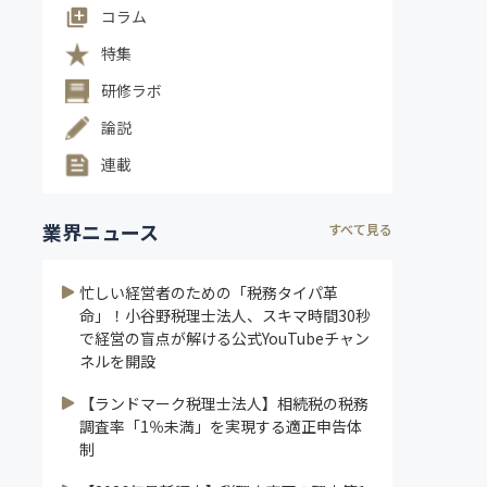
コラム
特集
研修ラボ
論説
連載
業界ニュース
すべて見る
忙しい経営者のための「税務タイパ革
命」！小谷野税理士法人、スキマ時間30秒
で経営の盲点が解ける公式YouTubeチャン
ネルを開設
【ランドマーク税理士法人】相続税の税務
調査率「1％未満」を実現する適正申告体
制