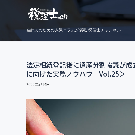
コ
ナ
ン
ビ
テ
ゲ
ン
ー
会計人のための人気コラムが満載 税理士チャンネル
ツ
シ
へ
ョ
ス
ン
キ
に
法定相続登記後に遺産分割協議が成
ッ
移
に向けた実務ノウハウ Vol.25＞
プ
動
2022年5月4日