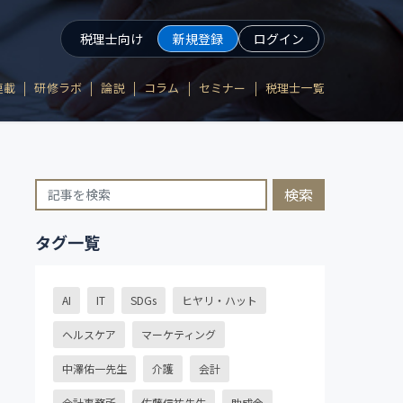
税理士向け
新規登録
ログイン
連載
研修ラボ
論説
コラム
セミナー
税理士一覧
検索
タグ一覧
AI
IT
SDGs
ヒヤリ・ハット
ヘルスケア
マーケティング
中澤佑一先生
介護
会計
会計事務所
佐藤信祐先生
助成金