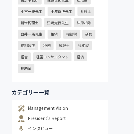
小宮一慶先生
小濱道博先生
弁護士
新米税理士
江﨑光行先生
法律相談
白井一馬先生
相続
相続税
研修
税制改正
税務
税理士
税相談
経営
経営コンサルタント
経済
補助金
カテゴリー一覧
Management Vision
President's Report
インタビュー