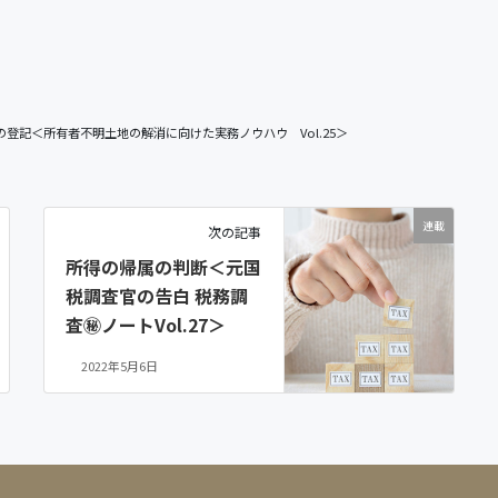
登記＜所有者不明土地の解消に向けた実務ノウハウ Vol.25＞
連載
次の記事
所得の帰属の判断＜元国
税調査官の告白 税務調
査㊙ノートVol.27＞
2022年5月6日