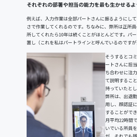
それぞれの部署や担当の能力を最も生かせるよ
例えば、入力作業は全部パートさんに振るようにして
さで作業してくれるのです。ちなみに、弊所は正所員
所してくれたら10年は続くことがほとんどです。パ
置し（これを私はパートラインと呼んでいるのですが
そうするとコ
ートさんに担
ち合わせに注
て説明すること
持っていたとし
弊所は、出退勤を全
用し、顔認証
することができ
月平均22時間
いでいる所員を
が、それでも残