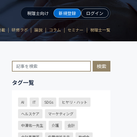
税理士向け
新規登録
ログイン
連載
研修ラボ
論説
コラム
セミナー
税理士一覧
検索
タグ一覧
AI
IT
SDGs
ヒヤリ・ハット
ヘルスケア
マーケティング
中澤佑一先生
介護
会計
会計事務所
佐藤信祐先生
助成金