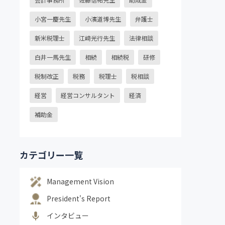
小宮一慶先生
小濱道博先生
弁護士
新米税理士
江﨑光行先生
法律相談
白井一馬先生
相続
相続税
研修
税制改正
税務
税理士
税相談
経営
経営コンサルタント
経済
補助金
カテゴリー一覧
Management Vision
President's Report
インタビュー