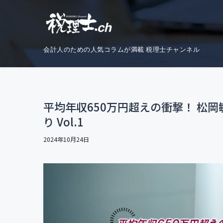
コ
ナ
ン
ビ
テ
ゲ
ン
ー
会計人のための人気コラムが満載 税理士チャンネル
ツ
シ
へ
ョ
ス
ン
キ
に
平均年収650万円超えの衝撃！ 松
ッ
移
り Vol.1
プ
動
2024年10月24日