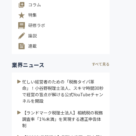
コラム
特集
研修ラボ
論説
連載
業界ニュース
すべて見る
忙しい経営者のための「税務タイパ革
命」！小谷野税理士法人、スキマ時間30秒
で経営の盲点が解ける公式YouTubeチャン
ネルを開設
【ランドマーク税理士法人】相続税の税務
調査率「1％未満」を実現する適正申告体
制