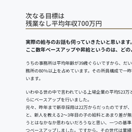
次なる目標は
残業なし平均年収700万円
実際の給与のお話も伺っていきたいと思います
ここ数年ベースアップや昇給というのは、どの
うちの事務所は平均年齢が39歳ぐらいですから、だい
務所の80％以上を占めています。その所員構成で一昨年
います。
いわゆる世の中で言われている上場企業の平均523
らにベースアップを行いました。
元々、昨年まで新卒採用は22万からだったのですが
と、新人を教える2～3年目の子の給料とあまり差が
うとはなかなか思わないだろうなと思い、一つの基準と
つベースアップしました。ですから、その世代は業績