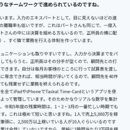
うなチームワークで進められているのですね。
います。入力のエキスパートとして、目に見えないほどの速
の離職率も低いですが、これはパートさんも同じで、一度入
ートさんの中には決算を組める方もいるので、正所員の横に配
）、すぐ隣で業務を行える体制を作っています。
ミュニケーションも取りやすいですし、入力から決算までをパ
当してもらうと、正所員はその分手が空くので、顧問先との打
力できます。自分は毎月お客様のところに行って試算表を渡し
に専念できれば、相当時間が浮いてくるので、顧問先を40件
ても残業せずに業務を終えられるのです。
てiPadやiPhoneでTaskal Time-Cardというアプリを使
によって管理しています。そのためかなりリアルな数字を集計
、令和5年度の残業時間は、1・2・3月の一番忙しい時期でも
です。これは極めて短いと思いますね。1人で売上5,000万を稼
筆頭に、2,500万以上稼いでいる人が10人ぐらいいるのです
業は全然していないですから、単純に1時間当たり3万円を稼