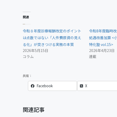
関連
令和８年度診療報酬改定のポイント
令和8年度臨時
は点数ではない「人件費原資の見え
処遇改善加算 <
る化」が突きつける実務の本質
特化塾 vol.15>
2026年5月15日
2026年4月23日
コラム
連載
Facebook
X
関連記事