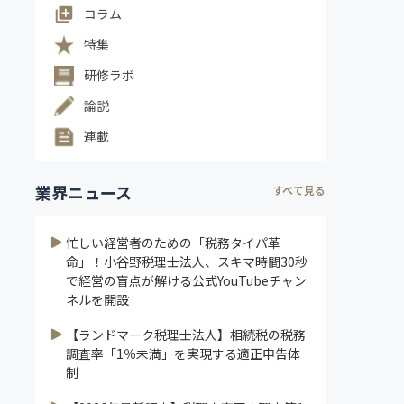
コラム
特集
研修ラボ
論説
連載
業界ニュース
すべて見る
忙しい経営者のための「税務タイパ革
命」！小谷野税理士法人、スキマ時間30秒
で経営の盲点が解ける公式YouTubeチャン
ネルを開設
【ランドマーク税理士法人】相続税の税務
調査率「1％未満」を実現する適正申告体
制