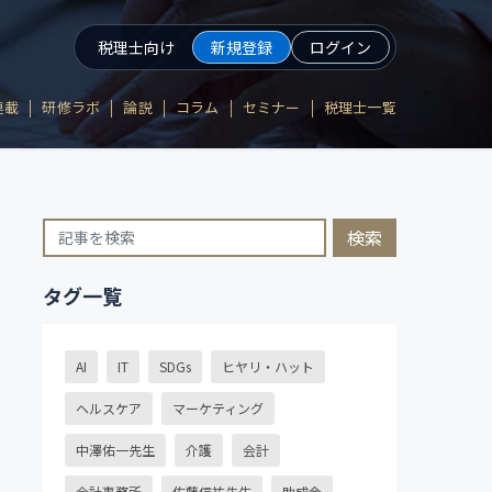
税理士向け
新規登録
ログイン
連載
研修ラボ
論説
コラム
セミナー
税理士一覧
検索
タグ一覧
AI
IT
SDGs
ヒヤリ・ハット
ヘルスケア
マーケティング
中澤佑一先生
介護
会計
会計事務所
佐藤信祐先生
助成金