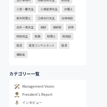
小宮一慶先生
小濱道博先生
弁護士
新米税理士
江﨑光行先生
法律相談
白井一馬先生
相続
相続税
研修
税制改正
税務
税理士
税相談
経営
経営コンサルタント
経済
補助金
カテゴリー一覧
Management Vision
President's Report
インタビュー