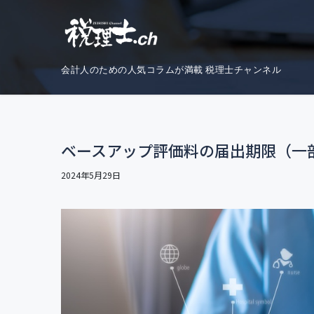
コ
ナ
ン
ビ
テ
ゲ
ン
ー
会計人のための人気コラムが満載 税理士チャンネル
ツ
シ
へ
ョ
ス
ン
キ
に
ベースアップ評価料の届出期限（一
ッ
移
プ
動
2024年5月29日