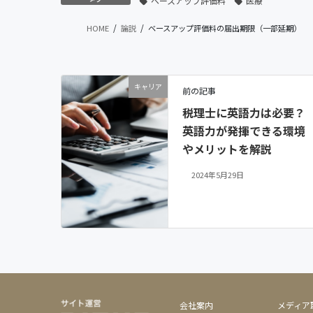
ベースアップ評価料
医療
HOME
論説
ベースアップ評価料の届出期限（一部延期）
キャリア
前の記事
税理士に英語力は必要？
英語力が発揮できる環境
やメリットを解説
2024年5月29日
会社案内
メディア