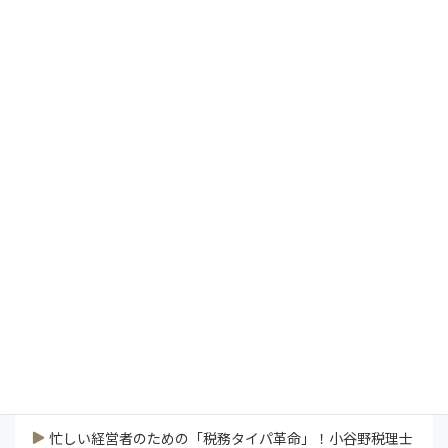
カテゴリー一覧
Management Vision
President's Report
インタビュー
コラム
特集
研修ラボ
論説
連載
業界ニュース
すべて見る
忙しい経営者のための「税務タイパ革命」！小谷野税理士