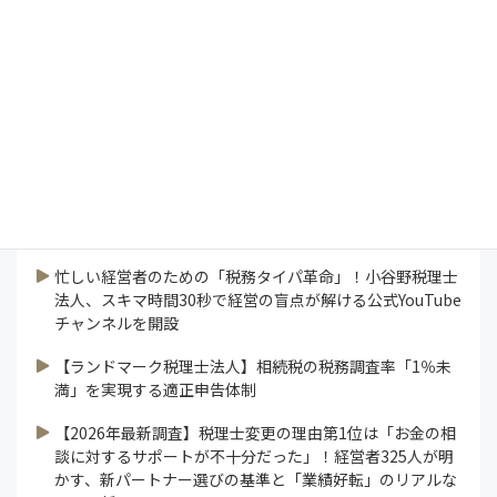
コラム
特集
研修ラボ
論説
連載
業界ニュース
すべて見る
忙しい経営者のための「税務タイパ革命」！小谷野税理士
法人、スキマ時間30秒で経営の盲点が解ける公式YouTube
チャンネルを開設
【ランドマーク税理士法人】相続税の税務調査率「1％未
満」を実現する適正申告体制
【2026年最新調査】税理士変更の理由第1位は「お金の相
談に対するサポートが不十分だった」！経営者325人が明
かす、新パートナー選びの基準と「業績好転」のリアルな