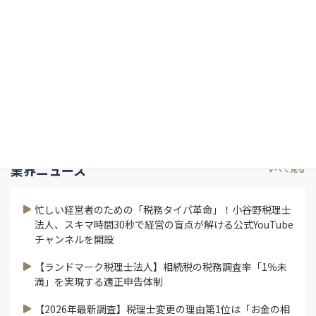
インタビュー
コラム
特集
研修ラボ
論説
連載
業界ニュース
すべて見る
忙しい経営者のための「税務タイパ革命」！小谷野税理士
法人、スキマ時間30秒で経営の盲点が解ける公式YouTube
チャンネルを開設
【ランドマーク税理士法人】相続税の税務調査率「1％未
満」を実現する適正申告体制
【2026年最新調査】税理士変更の理由第1位は「お金の相