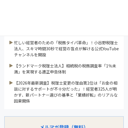
論説
連載
業界ニュース
すべて見る
忙しい経営者のための「税務タイパ革命」！小谷野税理士
法人、スキマ時間30秒で経営の盲点が解ける公式YouTube
チャンネルを開設
【ランドマーク税理士法人】相続税の税務調査率「1％未
満」を実現する適正申告体制
【2026年最新調査】税理士変更の理由第1位は「お金の相
談に対するサポートが不十分だった」！経営者325人が明
かす、新パートナー選びの基準と「業績好転」のリアルな
因果関係
メルマガ登録（無料）